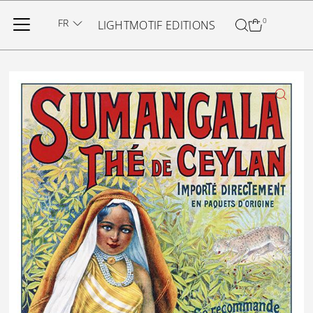
Ignorer et passer au contenu
FR
0
LIGHTMOTIF EDITIONS