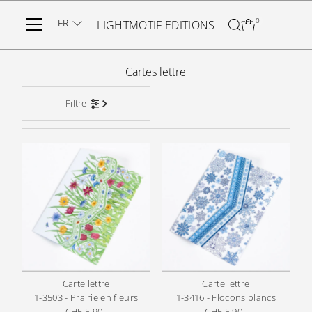
Ignorer et passer au contenu
FR
0
LIGHTMOTIF EDITIONS
Cartes lettre
Filtre
Carte lettre
Carte lettre
1-3503 - Prairie en fleurs
1-3416 - Flocons blancs
CHF 5.90
Prix
CHF 5.90
Prix