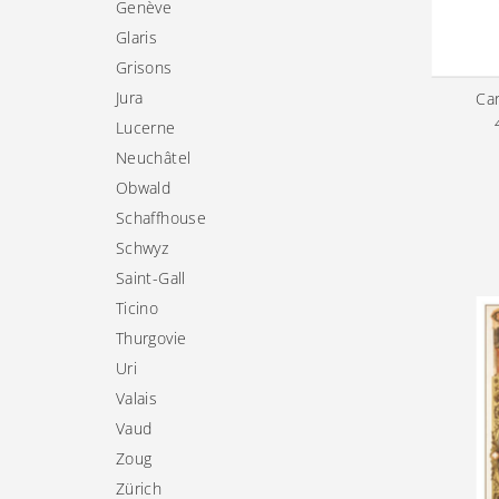
Genève
Glaris
Grisons
Jura
Ca
Lucerne
Neuchâtel
Obwald
Schaffhouse
Schwyz
Saint-Gall
Ticino
Thurgovie
Uri
Valais
Vaud
Zoug
Zürich