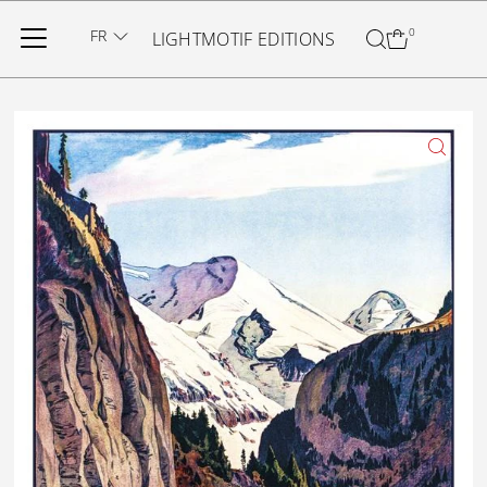
Ignorer et passer au contenu
FR
0
LIGHTMOTIF EDITIONS