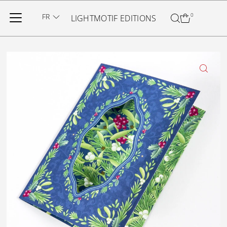
Ignorer et passer au contenu
FR
0
LIGHTMOTIF EDITIONS