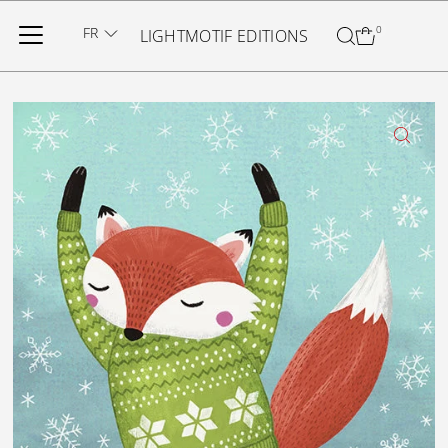
Ignorer et passer au contenu
FR
0
LIGHTMOTIF EDITIONS