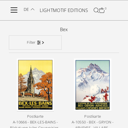
Direkt zum Inhalt
DE
0
LIGHTMOTIF EDITIONS
Bex
Filter
Postkarte
Postkarte
A-10666 - BEX-LES-BAINS -
A-10550 - BEX - GRYON -
Plakat von Jules Courvoisier -
ARVEYES - VILLARS -