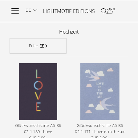
Direkt zum Inhalt
DE
0
LIGHTMOTIF EDITIONS
Hochzeit
Filter
Glückwunschkarte A6-B6
Glückwunschkarte A6-B6
02-1.180 - Love
02-1.171 - Love is in the air
CHF 5.90
Regulärer
CHF 5.90
Regulärer