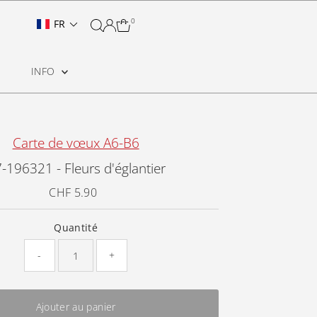
0
FR
INFO
Carte de vœux A6-B6
-196321 - Fleurs d'églantier
CHF 5.90
Prix
ordinaire
Quantité
-
+
Ajouter au panier