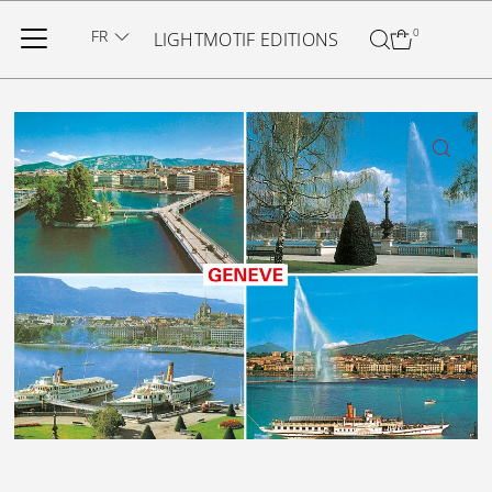
Ignorer et passer au contenu
FR
0
LIGHTMOTIF EDITIONS