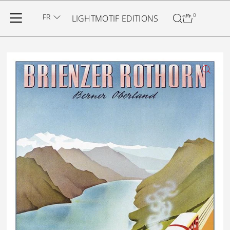
Ignorer et passer au contenu
FR
0
LIGHTMOTIF EDITIONS