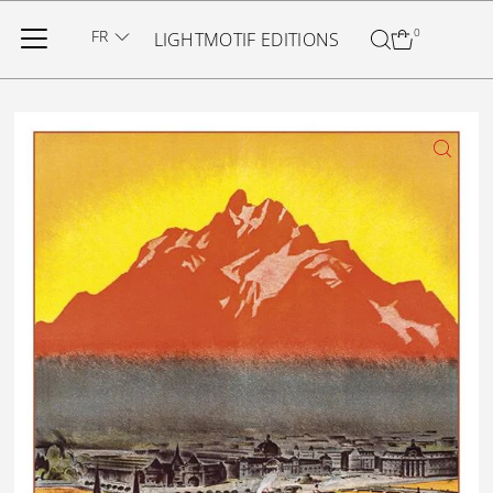
Ignorer et passer au contenu
FR
0
LIGHTMOTIF EDITIONS