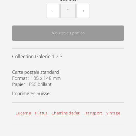
-
+
Ajouter au panier
Collection Galerie 1 2 3
Carte postale standard
Format : 105 x 148 mm
Papier : FSC brillant
Imprimé en Suisse
Lucerne
Pilatus
Chemins de fer
Transport
Vintage