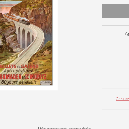
A
Grison