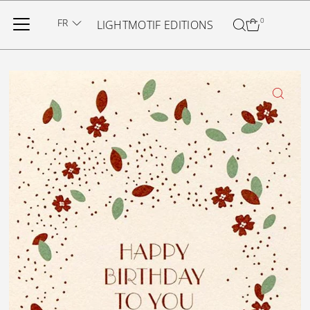
Ignorer et passer au contenu
FR
0
LIGHTMOTIF EDITIONS