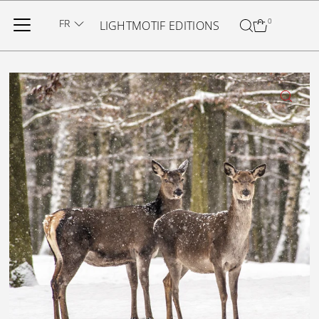
Ignorer et passer au contenu
FR
0
LIGHTMOTIF EDITIONS