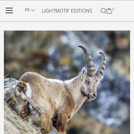
Ignorer et passer au contenu
FR
0
LIGHTMOTIF EDITIONS